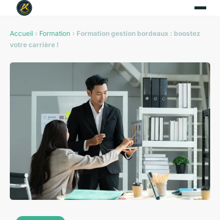
Accueil
›
Formation
›
Formation gestion bordeaux : boostez
votre carrière !