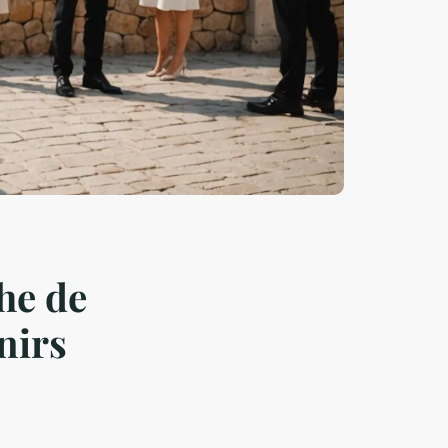
he de
nirs