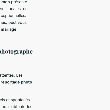
times
présente
res locales, ce
xceptionnelles.
mes, peut vous
 mariage
 photographe
ttentes. Les
u
reportage photo
els et spontanés
 pour obtenir des