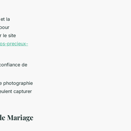
et la
 pour
 le site
os-precieux-
 confiance de
de photographie
eulent capturer
de Mariage