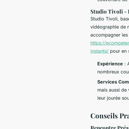
Studio Tivoli -
Studio Tivoli, ba
vidéographie de m
accompagner les c
https://ecompete
instants/
pour en s
Expérience
: 
nombreux cou
Services Com
mais aussi de 
leur jourée so
Conseils Pr
Rencontre Préa